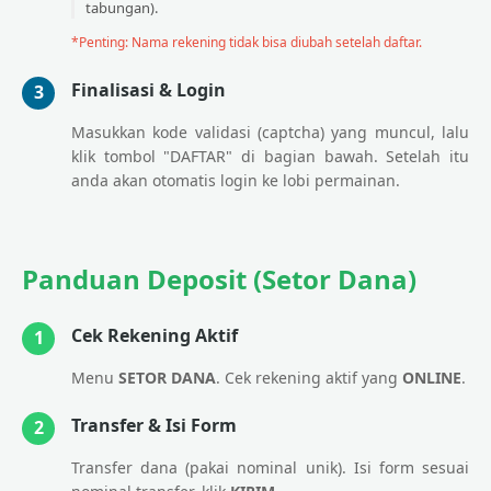
tabungan).
*Penting: Nama rekening tidak bisa diubah setelah daftar.
Finalisasi & Login
3
Masukkan kode validasi (captcha) yang muncul, lalu
klik tombol "DAFTAR" di bagian bawah. Setelah itu
anda akan otomatis login ke lobi permainan.
Panduan Deposit (Setor Dana)
Cek Rekening Aktif
1
Menu
SETOR DANA
. Cek rekening aktif yang
ONLINE
.
Transfer & Isi Form
2
Transfer dana (pakai nominal unik). Isi form sesuai