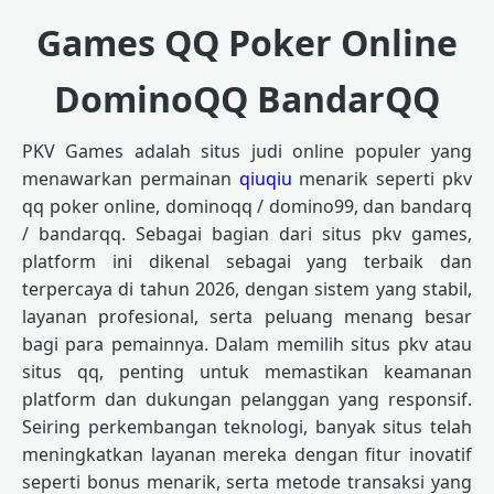
Games QQ Poker Online
DominoQQ BandarQQ
PKV Games adalah situs judi online populer yang
menawarkan permainan
qiuqiu
menarik seperti pkv
qq poker online, dominoqq / domino99, dan bandarq
/ bandarqq. Sebagai bagian dari situs pkv games,
platform ini dikenal sebagai yang terbaik dan
terpercaya di tahun 2026, dengan sistem yang stabil,
layanan profesional, serta peluang menang besar
bagi para pemainnya. Dalam memilih situs pkv atau
situs qq, penting untuk memastikan keamanan
platform dan dukungan pelanggan yang responsif.
Seiring perkembangan teknologi, banyak situs telah
meningkatkan layanan mereka dengan fitur inovatif
seperti bonus menarik, serta metode transaksi yang