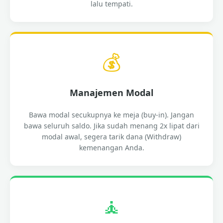
lalu tempati.
💰
Manajemen Modal
Bawa modal secukupnya ke meja (buy-in). Jangan
bawa seluruh saldo. Jika sudah menang 2x lipat dari
modal awal, segera tarik dana (Withdraw)
kemenangan Anda.
🧘