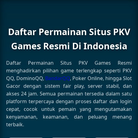
Daftar Permainan Situs PKV
Games Resmi Di Indonesia
Daftar Permainan Situs PKV Games Resmi
menghadirkan pilihan game terlengkap seperti PKV
QQ, DominoQQ,
BandarQQ
, Poker Online, hingga Slot
Gacor dengan sistem fair play, server stabil, dan
akses 24 jam. Semua permainan tersedia dalam satu
platform terpercaya dengan proses daftar dan login
cepat, cocok untuk pemain yang mengutamakan
kenyamanan, keamanan, dan peluang menang
terbaik.