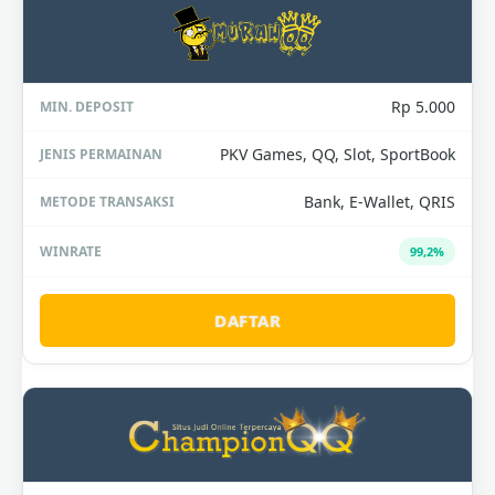
Rp 5.000
PKV Games, QQ, Slot, SportBook
Bank, E-Wallet, QRIS
99,2%
DAFTAR