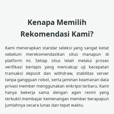
Kenapa Memilih
Rekomendasi Kami?
Kami menerapkan standar seleksi yang sangat ketat
sebelum merekomendasikan situs manapun di
platform ini. Setiap situs telah melalui proses
verifikasi berlapis yang mencakup uji kecepatan
transaksi deposit dan withdraw, stabilitas server
tanpa gangguan robot, serta jaminan keamanan data
privasi member menggunakan enkripsi terbaru. Kami
hanya bekerja sama dengan agen resmi yang
terbukti membayar kemenangan member berapapun
jumlahnya secara lunas dan tepat waktu.