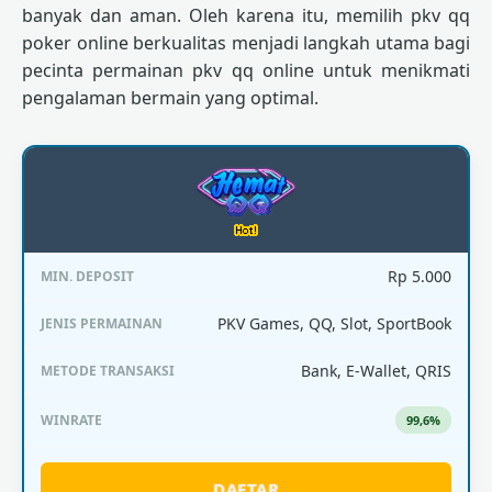
banyak dan aman. Oleh karena itu, memilih pkv qq
poker online berkualitas menjadi langkah utama bagi
pecinta permainan pkv qq online untuk menikmati
pengalaman bermain yang optimal.
Rp 5.000
PKV Games, QQ, Slot, SportBook
Bank, E-Wallet, QRIS
99,6%
DAFTAR