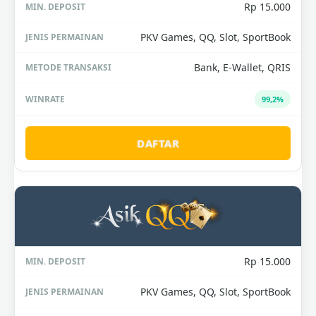
Rp 15.000
PKV Games, QQ, Slot, SportBook
Bank, E-Wallet, QRIS
99,2%
DAFTAR
Rp 15.000
PKV Games, QQ, Slot, SportBook