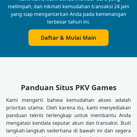
melimpah, dan nikmati kemudahan transaksi 24 jam
yang siap mengantarkan Anda pada kemenangan
terbesar tahun ini.
Daftar & Mulai Main
Panduan Situs PKV Games
Kami mengerti bahwa kemudahan akses adalah
prioritas utama. Oleh karena itu, kami menyediakan
panduan teknis terlengkap untuk membantu Anda
mengatasi kendala seputar akun dan transaksi. Ikuti
langkah-langkah sederhana di bawah ini dan segera