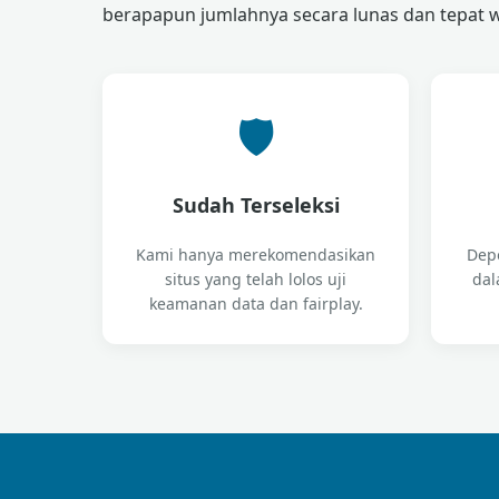
berapapun jumlahnya secara lunas dan tepat 
🛡️
Sudah Terseleksi
Kami hanya merekomendasikan
Depo
situs yang telah lolos uji
dal
keamanan data dan fairplay.