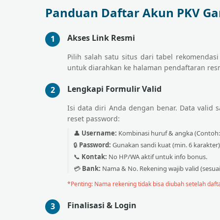
Panduan Daftar Akun PKV G
Akses Link Resmi
1
Pilih salah satu situs dari tabel rekomendasi
untuk diarahkan ke halaman pendaftaran res
Lengkapi Formulir Valid
2
Isi data diri Anda dengan benar. Data valid 
reset password:
👤
Username:
Kombinasi huruf & angka (Contoh:
🔒
Password:
Gunakan sandi kuat (min. 6 karakter)
📞
Kontak:
No HP/WA aktif untuk info bonus.
💳
Bank:
Nama & No. Rekening wajib valid (sesua
*Penting: Nama rekening tidak bisa diubah setelah dafta
Finalisasi & Login
3