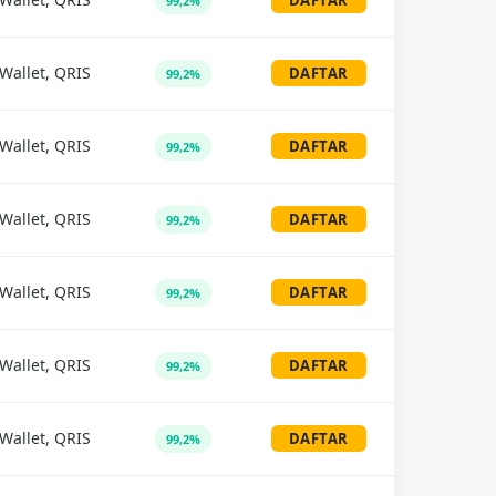
99,2%
Wallet, QRIS
DAFTAR
99,2%
Wallet, QRIS
DAFTAR
99,2%
Wallet, QRIS
DAFTAR
99,2%
Wallet, QRIS
DAFTAR
99,2%
Wallet, QRIS
DAFTAR
99,2%
Wallet, QRIS
DAFTAR
99,2%