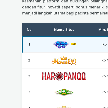
keamanan platform dan dukungan pelanggan 
dengan fitur inovatif seperti bonus menarik,
menjadi langkah utama bagi pecinta permaina
No
Nama Situs
Min. 
1
Rp 
2
Rp 
2
Rp 
3
Rp 
4
Rp 