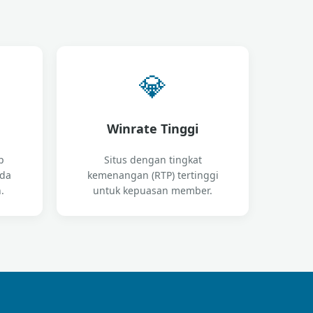
💎
Winrate Tinggi
p
Situs dengan tingkat
da
kemenangan (RTP) tertinggi
.
untuk kepuasan member.