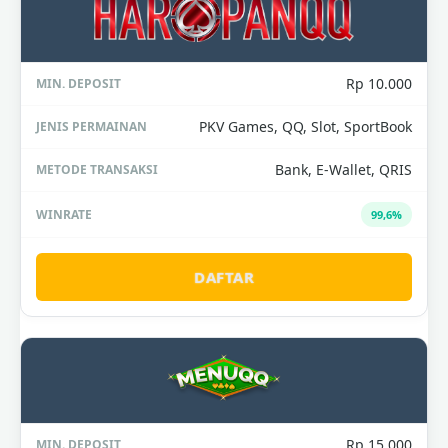
Rp 10.000
PKV Games, QQ, Slot, SportBook
Bank, E-Wallet, QRIS
99,6%
DAFTAR
Rp 15.000