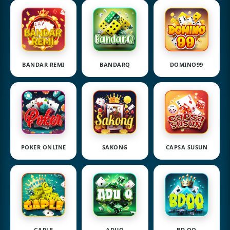
BANDAR REMI
BANDARQ
DOMINO99
POKER ONLINE
SAKONG
CAPSA SUSUN
GAPLE
ADUQ
BD QQ