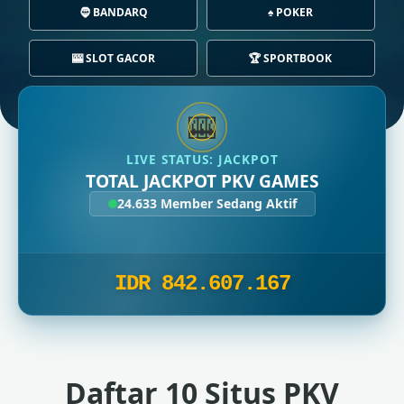
🧔 BANDARQ
♠️ POKER
🎰 SLOT GACOR
🏆 SPORTBOOK
🎰
LIVE STATUS: JACKPOT
TOTAL JACKPOT PKV GAMES
24.633
Member Sedang Aktif
IDR 842.608.613
Daftar 10 Situs PKV