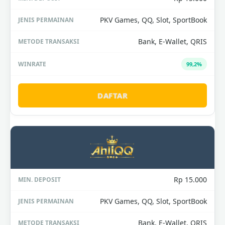
PKV Games, QQ, Slot, SportBook
Bank, E-Wallet, QRIS
99,2%
DAFTAR
Rp 15.000
PKV Games, QQ, Slot, SportBook
Bank, E-Wallet, QRIS