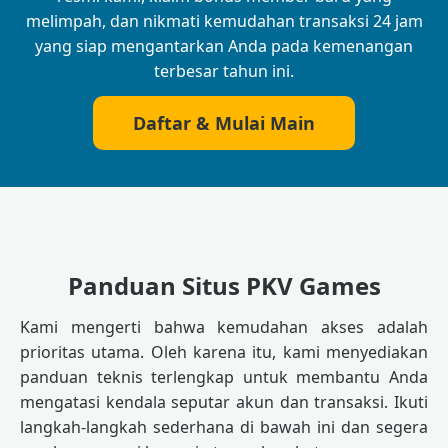
melimpah, dan nikmati kemudahan transaksi 24 jam
yang siap mengantarkan Anda pada kemenangan
terbesar tahun ini.
Daftar & Mulai Main
Panduan Situs PKV Games
Kami mengerti bahwa kemudahan akses adalah
prioritas utama. Oleh karena itu, kami menyediakan
panduan teknis terlengkap untuk membantu Anda
mengatasi kendala seputar akun dan transaksi. Ikuti
langkah-langkah sederhana di bawah ini dan segera