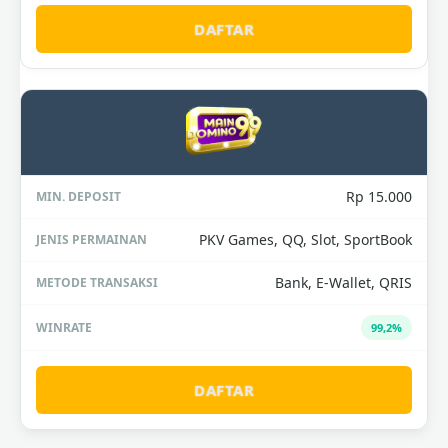
DAFTAR
Rp 15.000
PKV Games, QQ, Slot, SportBook
Bank, E-Wallet, QRIS
99,2%
DAFTAR