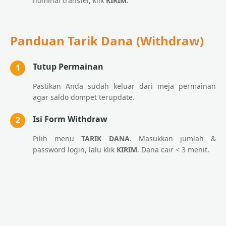
nominal transfer, klik
KIRIM
.
Panduan Tarik Dana (Withdraw)
Tutup Permainan
1
Pastikan Anda sudah keluar dari meja permainan
agar saldo dompet terupdate.
Isi Form Withdraw
2
Pilih menu
TARIK DANA
. Masukkan jumlah &
password login, lalu klik
KIRIM
. Dana cair < 3 menit.