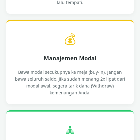
lalu tempati.
💰
Manajemen Modal
Bawa modal secukupnya ke meja (buy-in). Jangan
bawa seluruh saldo. Jika sudah menang 2x lipat dari
modal awal, segera tarik dana (Withdraw)
kemenangan Anda.
🧘