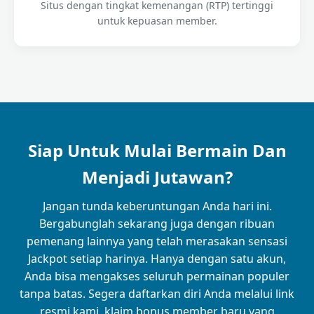
Situs dengan tingkat kemenangan (RTP) tertinggi
untuk kepuasan member.
Siap Untuk Mulai Bermain Dan
Menjadi Jutawan?
Jangan tunda keberuntungan Anda hari ini.
Bergabunglah sekarang juga dengan ribuan
pemenang lainnya yang telah merasakan sensasi
Jackpot setiap harinya. Hanya dengan satu akun,
Anda bisa mengakses seluruh permainan populer
tanpa batas. Segera daftarkan diri Anda melalui link
resmi kami, klaim bonus member baru yang