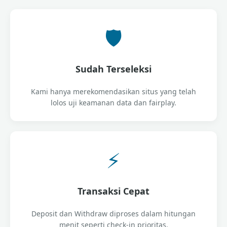
🛡️
Sudah Terseleksi
Kami hanya merekomendasikan situs yang telah
lolos uji keamanan data dan fairplay.
⚡
Transaksi Cepat
Deposit dan Withdraw diproses dalam hitungan
menit seperti check-in prioritas.