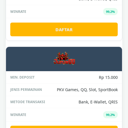
99,2%
DAFTAR
Rp 15.000
PKV Games, QQ, Slot, SportBook
Bank, E-Wallet, QRIS
99,2%