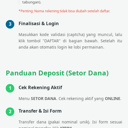
tabungan).
*Penting: Nama rekening tidak bisa diubah setelah daftar.
Finalisasi & Login
3
Masukkan kode validasi (captcha) yang muncul, lalu
klik tombol "DAFTAR" di bagian bawah. Setelah itu
anda akan otomatis login ke lobi permainan.
Panduan Deposit (Setor Dana)
Cek Rekening Aktif
1
Menu
SETOR DANA
. Cek rekening aktif yang
ONLINE
.
Transfer & Isi Form
2
Transfer dana (pakai nominal unik). Isi form sesuai