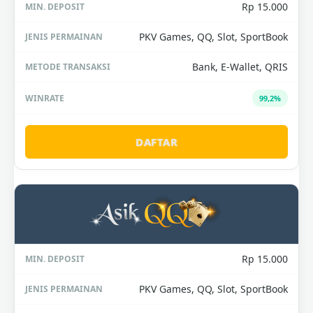
Rp 15.000
PKV Games, QQ, Slot, SportBook
Bank, E-Wallet, QRIS
99,2%
DAFTAR
Rp 15.000
PKV Games, QQ, Slot, SportBook