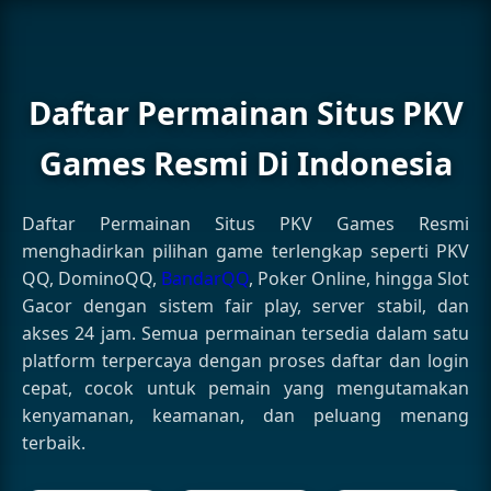
Daftar Permainan Situs PKV
Games Resmi Di Indonesia
Daftar Permainan Situs PKV Games Resmi
menghadirkan pilihan game terlengkap seperti PKV
QQ, DominoQQ,
BandarQQ
, Poker Online, hingga Slot
Gacor dengan sistem fair play, server stabil, dan
akses 24 jam. Semua permainan tersedia dalam satu
platform terpercaya dengan proses daftar dan login
cepat, cocok untuk pemain yang mengutamakan
kenyamanan, keamanan, dan peluang menang
terbaik.