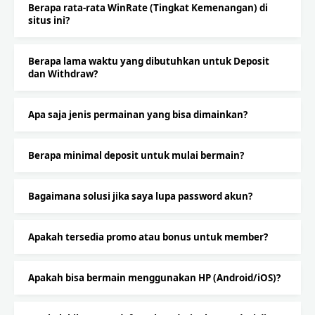
Berapa rata-rata WinRate (Tingkat Kemenangan) di
situs ini?
Berapa lama waktu yang dibutuhkan untuk Deposit
dan Withdraw?
Apa saja jenis permainan yang bisa dimainkan?
Berapa minimal deposit untuk mulai bermain?
Bagaimana solusi jika saya lupa password akun?
Apakah tersedia promo atau bonus untuk member?
Apakah bisa bermain menggunakan HP (Android/iOS)?