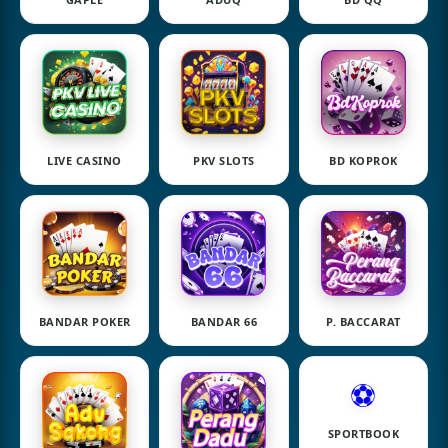
LIVE CASINO
PKV SLOTS
BD KOPROK
BANDAR POKER
BANDAR 66
P. BACCARAT
⚽
SPORTBOOK