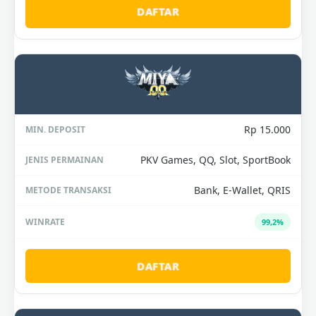
DAFTAR
Rp 15.000
PKV Games, QQ, Slot, SportBook
Bank, E-Wallet, QRIS
99,2%
DAFTAR