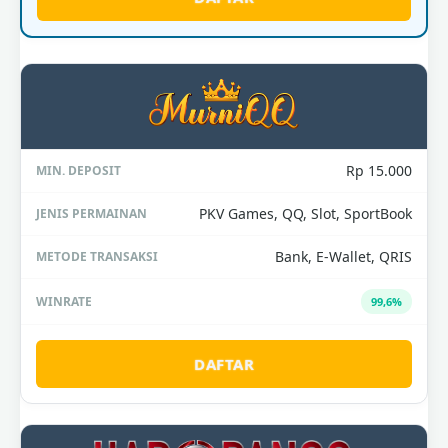
Rp 15.000
PKV Games, QQ, Slot, SportBook
Bank, E-Wallet, QRIS
99,6%
DAFTAR