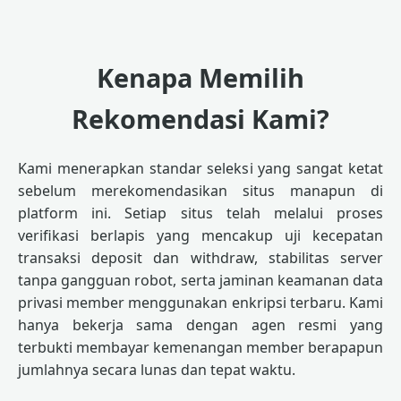
Kenapa Memilih
Rekomendasi Kami?
Kami menerapkan standar seleksi yang sangat ketat
sebelum merekomendasikan situs manapun di
platform ini. Setiap situs telah melalui proses
verifikasi berlapis yang mencakup uji kecepatan
transaksi deposit dan withdraw, stabilitas server
tanpa gangguan robot, serta jaminan keamanan data
privasi member menggunakan enkripsi terbaru. Kami
hanya bekerja sama dengan agen resmi yang
terbukti membayar kemenangan member berapapun
jumlahnya secara lunas dan tepat waktu.