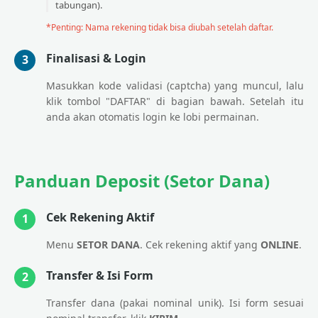
tabungan).
*Penting: Nama rekening tidak bisa diubah setelah daftar.
Finalisasi & Login
3
Masukkan kode validasi (captcha) yang muncul, lalu
klik tombol "DAFTAR" di bagian bawah. Setelah itu
anda akan otomatis login ke lobi permainan.
Panduan Deposit (Setor Dana)
Cek Rekening Aktif
1
Menu
SETOR DANA
. Cek rekening aktif yang
ONLINE
.
Transfer & Isi Form
2
Transfer dana (pakai nominal unik). Isi form sesuai