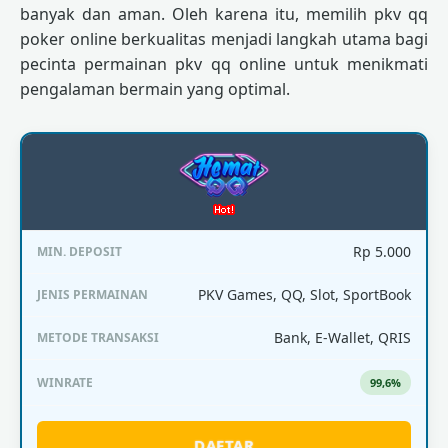
banyak dan aman. Oleh karena itu, memilih pkv qq
poker online berkualitas menjadi langkah utama bagi
pecinta permainan pkv qq online untuk menikmati
pengalaman bermain yang optimal.
Rp 5.000
PKV Games, QQ, Slot, SportBook
Bank, E-Wallet, QRIS
99,6%
DAFTAR