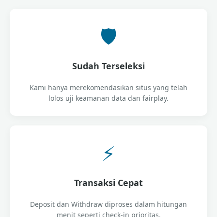
🛡️
Sudah Terseleksi
Kami hanya merekomendasikan situs yang telah
lolos uji keamanan data dan fairplay.
⚡
Transaksi Cepat
Deposit dan Withdraw diproses dalam hitungan
menit seperti check-in prioritas.