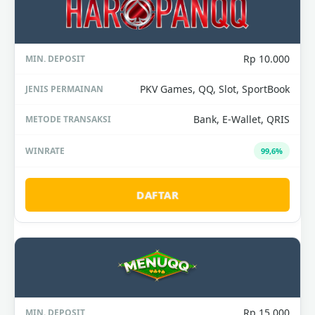
Rp 10.000
PKV Games, QQ, Slot, SportBook
Bank, E-Wallet, QRIS
99,6%
DAFTAR
Rp 15.000