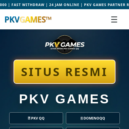
THDRAW | 24 JAM ONLINE | PKV GAMES PARTNER RESMI | JACKPOT
PKV
GAMES™
☰
SITUS RESMI
PKV GAMES
🃏 PKV QQ
🀄 DOMINOQQ