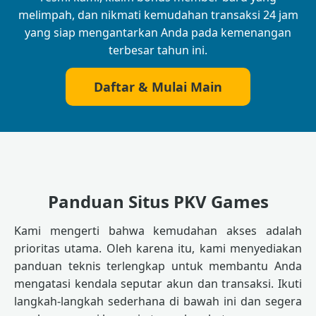
melimpah, dan nikmati kemudahan transaksi 24 jam
yang siap mengantarkan Anda pada kemenangan
terbesar tahun ini.
Daftar & Mulai Main
Panduan Situs PKV Games
Kami mengerti bahwa kemudahan akses adalah
prioritas utama. Oleh karena itu, kami menyediakan
panduan teknis terlengkap untuk membantu Anda
mengatasi kendala seputar akun dan transaksi. Ikuti
langkah-langkah sederhana di bawah ini dan segera